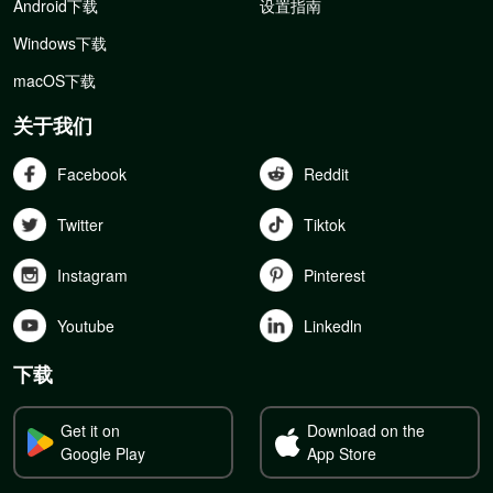
Android下载
设置指南
Windows下载
macOS下载
关于我们
Facebook
Reddit
Twitter
Tiktok
Instagram
Pinterest
Youtube
Linkedln
下载
Get it on
Download on the
Google Play
App Store