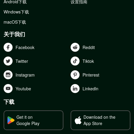
Android下载
设置指南
Windows下载
macOS下载
关于我们
Facebook
Reddit
Twitter
Tiktok
Instagram
Pinterest
Youtube
Linkedln
下载
Get it on
Download on the
Google Play
App Store