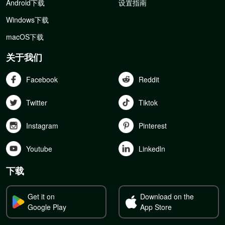
Android下载
设置指南
Windows下载
macOS下载
关于我们
Facebook
Reddit
Twitter
Tiktok
Instagram
Pinterest
Youtube
Linkedln
下载
Get it on
Download on the
Google Play
App Store