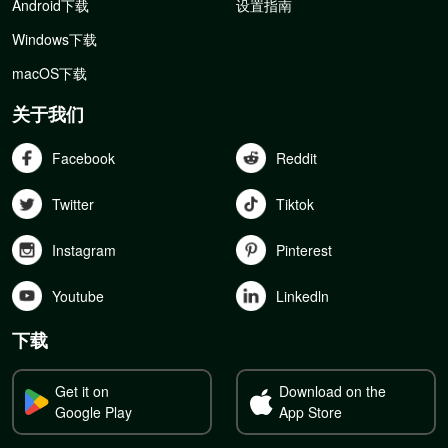
Android下载
设置指南
Windows下载
macOS下载
关于我们
Facebook
Reddit
Twitter
Tiktok
Instagram
Pinterest
Youtube
Linkedln
下载
Get it on
Download on the
Google Play
App Store