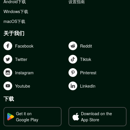
Android下载
设置指南
Windows下载
macOS下载
关于我们
Facebook
Reddit
Twitter
Tiktok
Instagram
Pinterest
Youtube
Linkedln
下载
Get it on
Download on the
Google Play
App Store