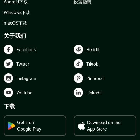
Android下载
设置指南
Windows下载
macOS下载
关于我们
Facebook
Reddit
Twitter
Tiktok
Instagram
Pinterest
Youtube
Linkedln
下载
Get it on
Download on the
Google Play
App Store