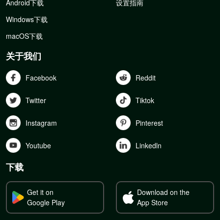
Android下载
设置指南
Windows下载
macOS下载
关于我们
Facebook
Reddit
Twitter
Tiktok
Instagram
Pinterest
Youtube
Linkedln
下载
Get it on
Download on the
Google Play
App Store