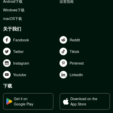
Android下载
设置指南
Windows下载
macOS下载
关于我们
Facebook
Reddit
Twitter
Tiktok
Instagram
Pinterest
Youtube
Linkedln
下载
Get it on
Download on the
Google Play
App Store