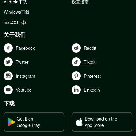
Android下载
设置指南
Windows下载
macOS下载
关于我们
Facebook
Reddit
Twitter
Tiktok
Instagram
Pinterest
Youtube
Linkedln
下载
Get it on
Download on the
Google Play
App Store