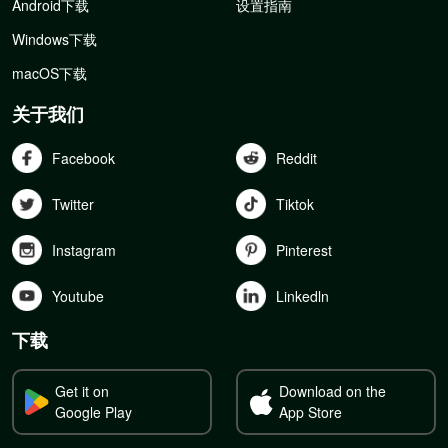
Android下载
设置指南
Windows下载
macOS下载
关于我们
Facebook
Reddit
Twitter
Tiktok
Instagram
Pinterest
Youtube
Linkedln
下载
Get it on
Download on the
Google Play
App Store