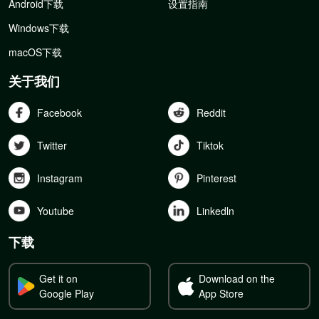
Android下载
设置指南
Windows下载
macOS下载
关于我们
Facebook
Reddit
Twitter
Tiktok
Instagram
Pinterest
Youtube
Linkedln
下载
Get it on
Download on the
Google Play
App Store