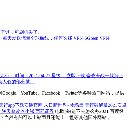
锋论坛下过，可刷机丢了。
K免费下载。每天发送流量全球航线，任何选择 VPN-SGreen VPN-
7 大小： 时间：2021-04-27 星级： 立即下载 奋战海战一款海上
的部分就 ...
ogle、YouTube、Facebook、Twitter等各种热门网站，提供
天行app下载安装官网 末日新世界~牧场篇 天行破解版2021安卓
官网 逆天修改器小强 西部证券
电脑p站进不去怎么办2021-百度经
的方法吗？当然有的可以上站而且还能上土鳖等其他国外网站，