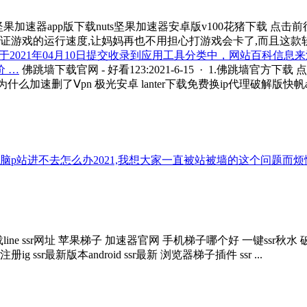
14 · 5.nuts坚果加速器app版下载nuts坚果加速器安卓版v100花猪下载
证游戏的运行速度,让妈妈再也不用担心打游戏会卡了,而且这款软件
：UC浏览器于2021年04月10日提交收录到应用工具分类中，网站百
 …
佛跳墙下载官网 - 好看123:2021-6-15 · 1.佛跳墙官方下载
什么加速删了Ⅴpn 极光安卓 lanter下载免费换ip代理破解版快帆a
-18 · 电脑p站进不去怎么办2021,我想大家一直被站被墙的这
国下载line ssr网址 苹果梯子 加速器官网 手机梯子哪个好 一键s
ig ssr最新版本android ssr最新 浏览器梯子插件 ssr ...