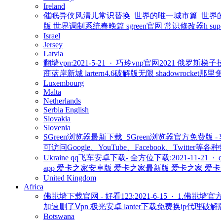
Ireland
催眠异侠风清儿常识替换_世界的唯一城市篇_世界的唯一
版 世界调制系统春晚篇 sgreen官网 常识修改器h 
Israel
Jersey
Latvia
翻墙vpn:2021-5-21 · 巧玲vnp官网2021 
商蓝岸新城 lartern4.6破解版无限 shadowrocke
Luxembourg
Malta
Netherlands
Serbia
English
Slovakia
Slovenia
SGreen浏览器最新下载_SGreen浏览器官方免费版 - 
可访问Google、YouTube、Facebook、T
Ukraine
qq飞车安卓下载- 全方位下载:2021-11-21 ·
app 爱卡之家安卓版 爱卡之家最新版 爱卡之家 爱卡之家
United Kingdom
Africa
佛跳墙下载官网 - 好看123:2021-6-15 · 1.
加速删了Ⅴpn 极光安卓 lanter下载免费换ip代理破解
Botswana