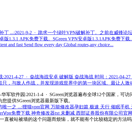
补丁 ...:2021-9-2 · 跪求一个绿叶VPN破解补丁。之前在威
 VPN 安卓版1.3.1 APK免费下载。SGreen VPN安卓版1.3.1AP
nt and fast Send flow every day Global routes,any choice...
21-4-27 · 奋战海战安卓 破解版 奋战海战 时间：2021-04-2
只，与敌人作战，并发现游戏世界中的第一块区域。最让人激动人心
华军软件园:2021-1-4 · SGreen浏览器遍布全球12个国家，可访问Go
提供SGreen浏览器最新版下载。
之 ...:狸猫vpm官网 万能修改器孕妇篇 极速 天行 催眠手机 
superⅤpn免费下载 神奇修改器txt 未删减 西部证券股份有限公司
021,我想大家一直被站被墙的这个问题而烦恼，就不能有个比较稳定