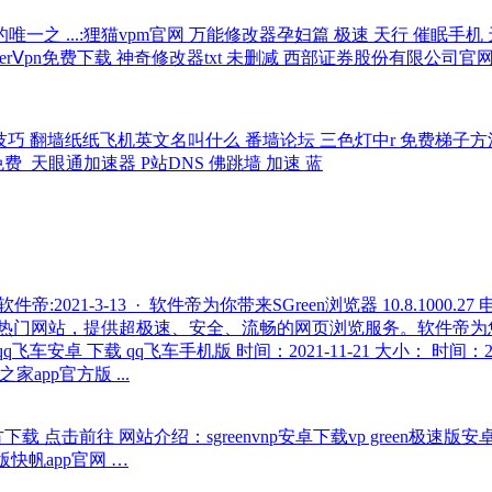
之 ...:狸猫vpm官网 万能修改器孕妇篇 极速 天行 催眠手机 
superⅤpn免费下载 神奇修改器txt 未删减 西部证券股份有限公司
俄罗斯梯子技巧 翻墙纸纸飞机英文名叫什么 番墙论坛 三色灯中r 免费梯子方法
t那里免费_天眼通加速器 P站DNS 佛跳墙 加速 蓝
软件帝:2021-3-13 · 软件帝为你带来SGreen浏览器 10.8.1
witter等各种热门网站，提供超极速、安全、流畅的网页浏览服务。软件帝
 qq飞车安卓 下载 qq飞车手机版 时间：2021-11-21 大小： 时间：20
app官方版 ...
佛跳墙官方下载 点击前往 网站介绍：sgreenvnp安卓下载vp gree
版快帆app官网 …