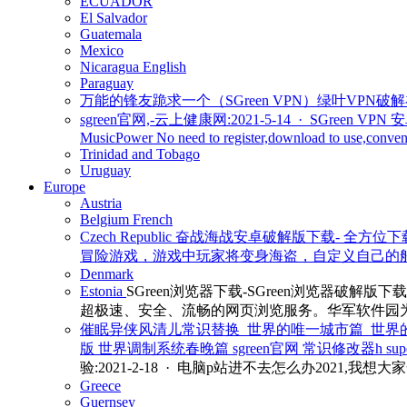
ECUADOR
El Salvador
Guatemala
Mexico
Nicaragua
English
Paraguay
万能的锋友跪求一个（SGreen VPN）绿叶VPN破解
sgreen官网,-云上健康网:2021-5-14 · SGreen
MusicPower No need to register,download to use,convenie
Trinidad and Tobago
Uruguay
Europe
Austria
Belgium
French
Czech Republic
奋战海战安卓破解版下载- 全方位下载:20
冒险游戏，游戏中玩家将变身海盗，自定义自己的船
Denmark
Estonia
SGreen浏览器下载-SGreen浏览器破解版下载-
超极速、安全、流畅的网页浏览服务。华军软件园为您
催眠异侠风清儿常识替换_世界的唯一城市篇_世界的唯一
版 世界调制系统春晚篇 sgreen官网 常识修改器h 
验:2021-2-18 · 电脑p站进不去怎么办2
Greece
Guernsey