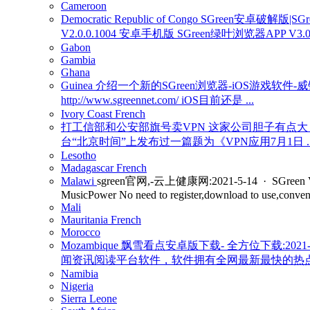
Cameroon
Democratic Republic of Congo
SGreen安卓破解版|SGr
V2.0.0.1004 安卓手机版 SGreen绿叶浏览器APP V
Gabon
Gambia
Ghana
Guinea
介绍一个新的SGreen浏览器-iOS游戏软件-
http://www.sgreennet.com/ iOS目前还是 ...
Ivory Coast
French
打工信部和公安部旗号卖VPN 这家公司胆子有点大_新闻
台“北京时间”上发布过一篇题为《VPN应用7月1日 ..
Lesotho
Madagascar
French
Malawi
sgreen官网,-云上健康网:2021-5-14 · S
MusicPower No need to register,download to use,convenie
Mali
Mauritania
French
Morocco
Mozambique
飘雪看点安卓版下载- 全方位下载:2021-2
闻资讯阅读平台软件，软件拥有全网最新最快的热点
Namibia
Nigeria
Sierra Leone