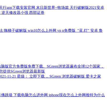
天行app下载安装官网 末日新世界~牧场篇 天行破解版2021安卓
官网 逆天修改器小强 西部证券
 嗨梯子破解版 win10怎么上外网 vp n免费版_"蓝.灯" 安卓 鲁
000.27 电脑版官方免费版免费下载。SGreen浏览器遍布全球12个国家，
为您提供SGreen浏览器最新版
21-11-21 星级： 立即下载 ... SGreen 浏览器破解版 爱卡之家
n极速版安卓佛跳墙 下载电脑怎么进外网 iphone现在怎么上外网推特为什么