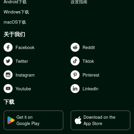
Android下载
设置指南
Windows下载
macOS下载
关于我们
Facebook
Reddit
Twitter
Tiktok
Instagram
Pinterest
Youtube
Linkedln
下载
Get it on
Download on the
Google Play
App Store