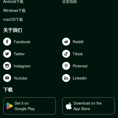
Android下载
设置指南
Windows下载
macOS下载
关于我们
Facebook
Reddit
Twitter
Tiktok
Instagram
Pinterest
Youtube
Linkedln
下载
Get it on
Download on the
Google Play
App Store