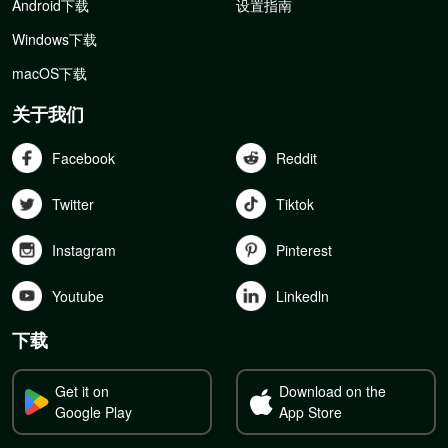
Android下载
设置指南
Windows下载
macOS下载
关于我们
Facebook
Reddit
Twitter
Tiktok
Instagram
Pinterest
Youtube
Linkedln
下载
Get it on
Download on the
Google Play
App Store