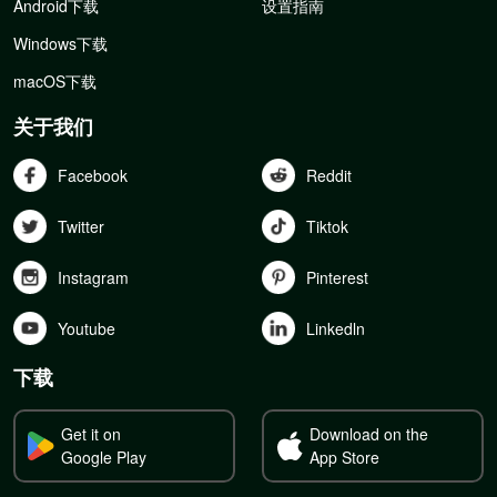
Android下载
设置指南
Windows下载
macOS下载
关于我们
Facebook
Reddit
Twitter
Tiktok
Instagram
Pinterest
Youtube
Linkedln
下载
Get it on
Download on the
Google Play
App Store