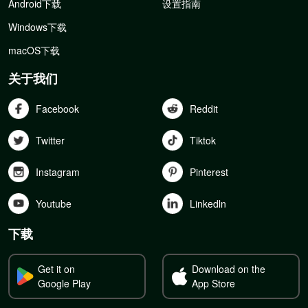
Android下载
设置指南
Windows下载
macOS下载
关于我们
Facebook
Reddit
Twitter
Tiktok
Instagram
Pinterest
Youtube
Linkedln
下载
Get it on
Download on the
Google Play
App Store