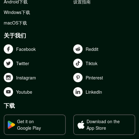
Android下载
设置指南
Windows下载
macOS下载
关于我们
Facebook
Reddit
Twitter
Tiktok
Instagram
Pinterest
Youtube
Linkedln
下载
Get it on
Download on the
Google Play
App Store