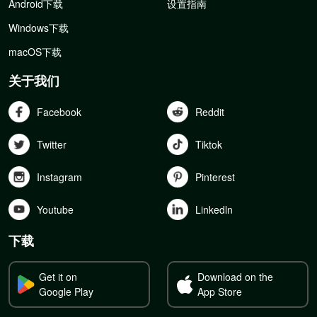
Android下载
设置指南
Windows下载
macOS下载
关于我们
Facebook
Reddit
Twitter
Tiktok
Instagram
Pinterest
Youtube
Linkedln
下载
Get it on
Download on the
Google Play
App Store