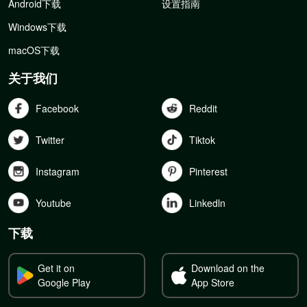
Android下载
设置指南
Windows下载
macOS下载
关于我们
Facebook
Reddit
Twitter
Tiktok
Instagram
Pinterest
Youtube
Linkedln
下载
Get it on
Download on the
Google Play
App Store