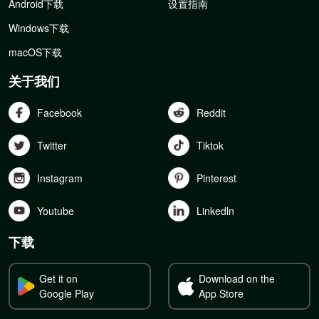
Android下载
设置指南
Windows下载
macOS下载
关于我们
Facebook
Reddit
Twitter
Tiktok
Instagram
Pinterest
Youtube
Linkedln
下载
Get it on
Download on the
Google Play
App Store