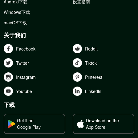
Android下载
设置指南
Windows下载
macOS下载
关于我们
Facebook
Reddit
Twitter
Tiktok
Instagram
Pinterest
Youtube
Linkedln
下载
Get it on
Download on the
Google Play
App Store