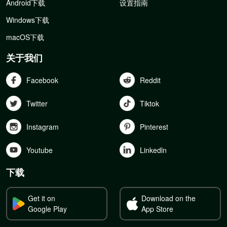
Android下载
设置指南
Windows下载
macOS下载
关于我们
Facebook
Reddit
Twitter
Tiktok
Instagram
Pinterest
Youtube
Linkedln
下载
Get it on
Download on the
Google Play
App Store